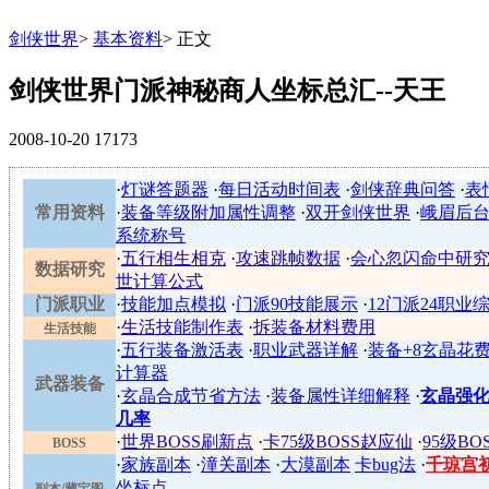
剑侠世界
>
基本资料
>
正文
剑侠世界门派神秘商人坐标总汇--天王
2008-10-20
17173
·
灯谜答题器
·
每日活动时间表
·
剑侠辞典问答
·
表
常用资料
·
装备等级附加属性调整
·
双开剑侠世界
·
峨眉后
系统称号
·
五行相生相克
·
攻速跳帧数据
·
会心忽闪命中研
数据研究
世计算公式
门派职业
·
技能加点模拟
·
门派90技能展示
·
12门派24职业
·
生活技能制作表
·
拆装备材料费用
生活技能
·
五行装备激活表
·
职业武器详解
·
装备+8玄晶花
计算器
武器装备
·
玄晶合成节省方法
·
装备属性详细解释
·
玄晶强化
几率
·
世界BOSS刷新点
·
卡75级BOSS赵应仙
·
95级BO
BOSS
·
家族副本
·
潼关副本
·
大漠副本
卡bug法
·
千琼宫
坐标点
副本/藏宝图