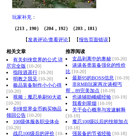
玩家补充
：
（213，190）（204，192）（203，181）
【
发表评论/查看评论
】 【
报告页面错误
】
相关文章
推荐阅读
玄晶剥离中的奥秘
[10-20]
有关剑侠世界的公式 详
谈谈各类装备强化的性价
尽完全版
[10-20]
比
[10-20]
指段逍遥行
[10-20]
最新95的BOSS信息
[10-19]
明教之我见
[10-20]
非RMB玩家再次谈棍丐
极品装备制作小小心得
帮，89完美加点
[10-19]
[10-20]
视频：魔忍单刷90大盗
也谈辅助峨嵋经验
[10-19]
[10-20]
我看剑翠烟
[10-19]
剑侠世界金币购买物品
关于会心概率与攻速解释
领回公告
[10-20]
[10-19]
100级体服各职业体会
魔忍100级以后的技能加点
[10-20]
[10-18]
战忍100级后的评价
[10-
强装备的节省经验
[10-18]