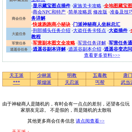
·
显示藏宝图点插件
·
家族关卡攻略
·
全地图藏宝
·
商会NPC和特产
·
简单攻略原
修改版
·
准备及技
务详解
商会任务
·
快速跑跑商小秘诀
·
门派神秘商人坐标总汇
·
刑部捕头任务介绍
·
大盗任务卡怪点
·
大盗插件
·
大盗任务
教程
·
军营副本图文全攻略
·
军营任务详解
·
军营任务
军营任务
·
逍遥谷副本详解
·
逍遥谷副本介绍
·
逍遥谷变态
逍遥谷任务
查看更多资料>>>
天王派
少林派
明教
五毒教
唐
***
翠烟派
天忍派
丐帮
武当
由于神秘商人是随机的，有时会有一点点的差别，还望各位玩
家朋友见谅。 不是假的，而是随机的太散啦
其他更多商会任务信息
请点阅查看>>
天王派：