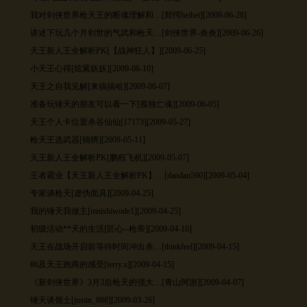
我对剑侠世界枪天王的断魂理解和…
[郑愕heihei][2009-06-28]
讲述下玩几个月剑世的气武和枪天…
[剑侠世界-炎炎][2009-06-26]
天王新人王全解析PK
[【战神狂人】][2009-06-25]
小天王心得
[炫紫妖妖][2009-06-10]
天王之自我见解
[来搞搞哈][2009-06-07]
准备玩锤天的朋友可以看一下
[孤独亡魂][2009-06-05]
天王个人卡位置杀谷仙仙
[17173][2009-05-27]
枪天王选武器
[锦绣][2009-05-11]
天王新人王全解析PK
[鹏程飞机][2009-05-07]
王者霸业【天王新人王全解析PK】…
[dandan590][2009-05-04]
专家谈枪天
[虚伪面具][2009-04-25]
我的锤天我做主
[mnishiwode1][2009-04-25]
初级活动**天的生活
[匠心--枪帝][2009-04-16]
天王在战场开启前等待时间冲出杀…
[thinkfeel][2009-04-15]
86及天王跑商的感受
[terry.x][2009-04-15]
《新剑侠世界》3月3后枪天的强大…
[青山阿游][2009-04-07]
锤天谈领土
[justin_888][2009-03-26]