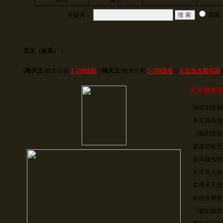
关键词：
新闻
天王（金系）：
[
枪天王:
能力分析
1-100技能
] [
锤天王:
能力分析
1-100技能
] [
天王加点模拟器
]
天王推荐
·
浅谈剑世熊
·
天王路线选
·
《新剑侠世
·
谈谈对枪天
·
最风骚技能
·
可可月儿谈
·
实用天王技
·
剑侠世界枪
·
《新剑侠世