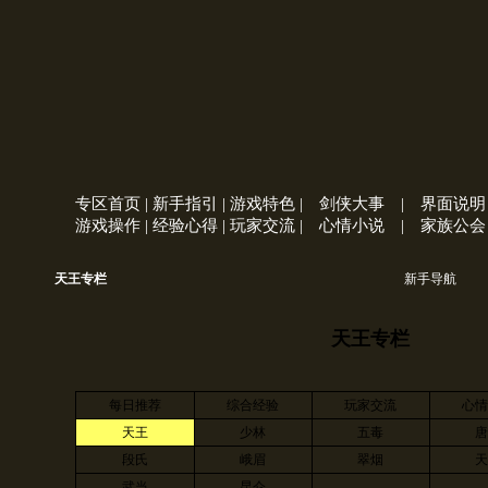
专区首页
|
新手指引
|
游戏特色
|
剑侠大事
|
界面说明
游戏操作
|
经验心得
|
玩家交流
|
心情小说
|
家族公会
天王专栏
新手导航
天王专栏
每日推荐
综合经验
玩家交流
心
天王
少林
五毒
段氏
峨眉
翠烟
武当
昆仑