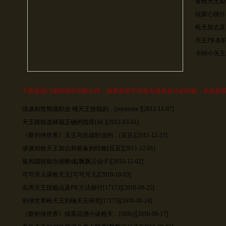
·
看枪天王如
·
玩家心得分
·
枪天加点及
·
天王PK各
·
卡89小天
下面是该门派的相关经验心得，如果您有不同意见或有自己的经验，欢迎投稿
浅谈剑世熊猫职业 锤天王技能的…
[ertrttertre ][2012-11-07]
天王路线选择最正确的指导
[dd ][2012-03-01]
《新剑侠世界》天王与近战职业的…
[豆豆][2011-12-23]
谈谈对枪天王加点和装备的经验
[豆豆][2011-12-01]
最风骚技能当推断魂
[飘飘云仙子][2010-12-02]
可可月儿谈枪天王
[可可月儿][2010-10-03]
实用天王技能点及PK方法探讨
[17173][2010-09-25]
剑侠世界枪天王到锤天王研究
[17173][2010-09-24]
《新剑侠世界》续茶品酒小谈枪天…
[ffffty][2010-09-17]