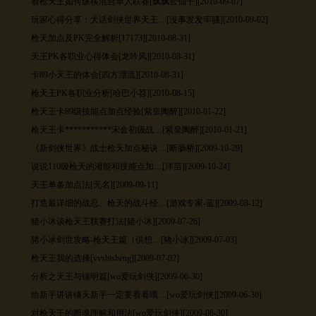
看枪天王如何纵横混合单人联赛
[飘飘云仙子][2010-09-07]
玩家心得分享：大话剑侠世界天王…
[没事发发牢骚][2010-09-02]
枪天加点及PK完全解析
[17173][2010-08-31]
天王PK各职业心得体会
[龙吟风][2010-08-31]
卡89小天王的体会
[四方漂流][2010-08-31]
枪天王PK各职业分析
[哈巴小苕][2010-08-15]
枪天王卡89级技能点加点经验
[紫皇陶醉][2010-01-22]
枪天王卡***********宋金初级战…
[紫皇陶醉][2010-01-21]
《新剑侠世界》战士枪天加点秘诀…
[断肠桥][2009-10-29]
说说110级枪天的潜能和技能点加…
[洋苗][2009-10-24]
天王单条加点法
[无名][2009-09-11]
打造最详细的战忍、枪天的战斗经…
[游戏专家-蓝][2009-08-12]
猪小冰谈枪天王联赛打法
[猪小冰][2009-07-26]
猪小冰剑世攻略-枪天王篇（供想…
[猪小冰][2009-07-03]
枪天王我的选择
[vvsbisheng][2009-07-02]
分析之天王与锤明篇
[wo爱玩剑侠][2009-06-30]
给新手讲讲锤天新手一定要看看哦…
[wo爱玩剑侠][2009-06-30]
对枪天王的断魂理解和用法
[wo爱玩剑侠][2009-06-30]