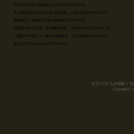
说说天王金枪之加速度
[小小天王][2009-03-24]
单人联赛后锤天对其头疼门派的战…
[七杀·破狼][2009-03-19]
谈谈锤天---写给新手
[龙吟虎啸天][2009-03-10]
对更新后枪天总结，多场喝药切磋…
[城市的鱼#1][2009-03-05]
《我的PK我做主》+枪天的终极PK…
[⑦彩猪猪][2009-03-03]
锤天王PK心得
[zxgyx2][2009-03-02]
关于17173
|
人才招聘
|
广告
Copyright © 20