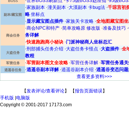
·
世界BOSS刷新点
·
卡75级BOSS赵应仙
·
95级BO
BOSS
·
家族副本
·
潼关副本
·
大漠副本
卡bug法
·
千琼宫初
略
坐标点
副本/藏宝图
·
显示藏宝图点插件
·
家族关卡攻略
·
全地图藏宝图坐
·
商会NPC和特产
·
简单攻略原
修改版
·
准备及技巧
·
务详解
商会任务
·
快速跑跑商小秘诀
·
门派神秘商人坐标总汇
·
刑部捕头任务介绍
·
大盗任务卡怪点
·
大盗插件
·
全
大盗任务
教程
·
军营副本图文全攻略
·
军营任务详解
·
军营任务通关
军营任务
·
逍遥谷副本详解
·
逍遥谷副本介绍
·
逍遥谷变态问题
逍遥谷任务
查看更多资料>>>
【
发表评论/查看评论
】 【
报告页面错误
】
手机版
|
电脑版
Copyright © 2001-2017 17173.com