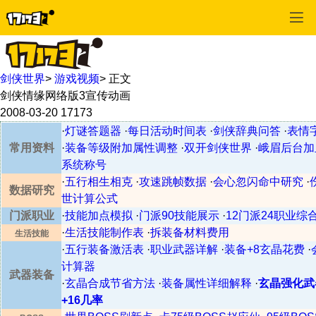
剑侠世界
>
游戏视频
>
正文
剑侠情缘网络版3宣传动画
2008-03-20
17173
·
灯谜答题器
·
每日活动时间表
·
剑侠辞典问答
·
表情
常用资料
·
装备等级附加属性调整
·
双开剑侠世界
·
峨眉后台加
系统称号
·
五行相生相克
·
攻速跳帧数据
·
会心忽闪命中研究
·
数据研究
世计算公式
门派职业
·
技能加点模拟
·
门派90技能展示
·
12门派24职业综
·
生活技能制作表
·
拆装备材料费用
生活技能
·
五行装备激活表
·
职业武器详解
·
装备+8玄晶花费
·
计算器
武器装备
·
玄晶合成节省方法
·
装备属性详细解释
·
玄晶强化武
+16几率