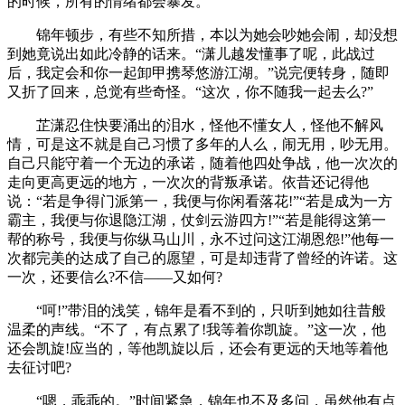
的时候，所有的情绪都会暴发。
锦年顿步，有些不知所措，本以为她会吵她会闹，却没想
到她竟说出如此冷静的话来。“潇儿越发懂事了呢，此战过
后，我定会和你一起卸甲携琴悠游江湖。”说完便转身，随即
又折了回来，总觉有些奇怪。“这次，你不随我一起去么?”
芷潇忍住快要涌出的泪水，怪他不懂女人，怪他不解风
情，可是这不就是自己习惯了多年的人么，闹无用，吵无用。
自己只能守着一个无边的承诺，随着他四处争战，他一次次的
走向更高更远的地方，一次次的背叛承诺。依昔还记得他
说：“若是争得门派第一，我便与你闲看落花!”“若是成为一方
霸主，我便与你退隐江湖，仗剑云游四方!”“若是能得这第一
帮的称号，我便与你纵马山川，永不过问这江湖恩怨!”他每一
次都完美的达成了自己的愿望，可是却违背了曾经的许诺。这
一次，还要信么?不信——又如何?
“呵!”带泪的浅笑，锦年是看不到的，只听到她如往昔般
温柔的声线。“不了，有点累了!我等着你凯旋。”这一次，他
还会凯旋!应当的，等他凯旋以后，还会有更远的天地等着他
去征讨吧?
“嗯，乖乖的。”时间紧急，锦年也不及多问，虽然他有点