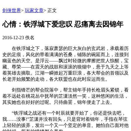
剑侠世界
>
玩家文章
>
正文
心情：铁浮城下爱悲叹 忍痛离去因锦年
2016-12-23
佚名
在铁浮城之下，落寂萧瑟的巨大灰白的玄武岩，承载着历
史的足痕，风化的带着满满的苍桑，铺陈的碗延而上，连接到
幽蓝色的天空。是浮云——飘过时轻微的摩擦把世人惊醒，宝
藏、尊荣——在震天的战鼓和滚滚的狼烟中，悬于九天之上等
着英雄去摘取。江湖一瞬掀起万重巨浪，各大帮会的首领以及
长老开始频繁的走动，各大联盟也在此时应运而生。
剑指锋芒的帮会院落中，帮主锦年手持长枪眉头紧锁，看
着不远处在桃花丛中抚琴的芷潇淡然一笑，这种悠闲的生活，
其实她也在好好的过呢。只待曲罢，锦年便走了上去。
“铁浮城之战还有一个时辰就要开始了，你还是快去吧，
我……没事!”芷潇并没有回头，只是背对着锦年，手指在琴弦
上轻轻的拔弄，发出一个又一个坚定的单音。她怕自己面对他