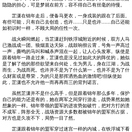
隐隐的担心，可是梦就在前方，容不得自己有丝毫的待慢。
芷潇在锦年走后，便备马更衣，一身戎装的跟在了后面。
有些可能，只有自己去创造，也许……只是也许……自己还能
如初识时一样，不顾大局的任性一次。
战火瞬间燃起，当芷潇赶到铁浮城附近的时候，双方人马
已激战成一团。狼烟直达天际，战鼓响彻云霄，号角一声高过
一声，撕鸣的马叫和喊杀声混在一起，让人心头发寒。纵使是
跟着锦年一路走过来，芷潇也是没见过如此大的阵仗的，她似
是了解了他的那些欲望来自何处，生为男儿，身在江湖，为战
而生，为战而死。也许并不是为了什么第一，也并不是为了什
么财富或是尊荣，为的只是那挥洒热血的激情吧!但纵使如
此，芷潇也不允许他一而再再而三的背判诺言。
虽然芷潇并不是什么高手，但是跟着锦年那么多年，保护
自己的能力还是有的，她在两军之间穿行游走，战势果然如她
想象的一样。锦年带领的盟军的进攻势如破竹，把对方打的溃
不成军，阵形全无，战场资源大多数都被锦年的盟军所占据，
对方也是久攻不下，局势一目了然。
芷潇跟着锦年的盟军穿过迷宫一样的内城，在铁浮城下看