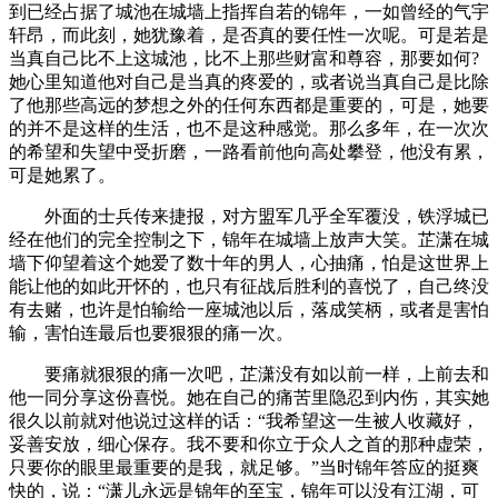
到已经占据了城池在城墙上指挥自若的锦年，一如曾经的气宇
轩昂，而此刻，她犹豫着，是否真的要任性一次呢。可是若是
当真自己比不上这城池，比不上那些财富和尊容，那要如何?
她心里知道他对自己是当真的疼爱的，或者说当真自己是比除
了他那些高远的梦想之外的任何东西都是重要的，可是，她要
的并不是这样的生活，也不是这种感觉。那么多年，在一次次
的希望和失望中受折磨，一路看前他向高处攀登，他没有累，
可是她累了。
外面的士兵传来捷报，对方盟军几乎全军覆没，铁浮城已
经在他们的完全控制之下，锦年在城墙上放声大笑。芷潇在城
墙下仰望着这个她爱了数十年的男人，心抽痛，怕是这世界上
能让他的如此开怀的，也只有征战后胜利的喜悦了，自己终没
有去赌，也许是怕输给一座城池以后，落成笑柄，或者是害怕
输，害怕连最后也要狠狠的痛一次。
要痛就狠狠的痛一次吧，芷潇没有如以前一样，上前去和
他一同分享这份喜悦。她在自己的痛苦里隐忍到内伤，其实她
很久以前就对他说过这样的话：“我希望这一生被人收藏好，
妥善安放，细心保存。我不要和你立于众人之首的那种虚荣，
只要你的眼里最重要的是我，就足够。”当时锦年答应的挺爽
快的，说：“潇儿永远是锦年的至宝，锦年可以没有江湖，可