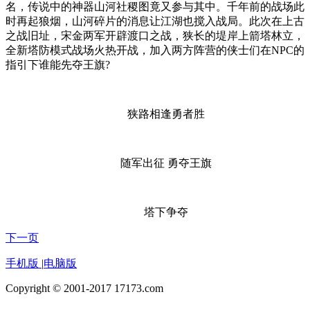
名，传说中的神器山河社稷图竟又参与其中。千年前的战场此
时再起狼烟，山河碎片的消息让江湖也搅入战局。此次在上古
之战旧址，宋金两军开辟渡口之战，狭长的堤岸上箭塔林立，
全新塔防模式战场火热开战，加入两方阵营的侠士们在NPC的
指引下谁能先夺王旗?
狭路相逢勇者胜
随军出征 勇夺王旗
塔下争夺
下一页
手机版
|
电脑版
Copyright © 2001-2017 17173.com