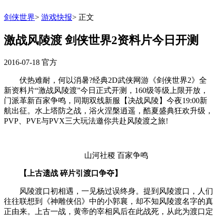
剑侠世界
>
游戏快报
>
正文
激战风陵渡 剑侠世界2资料片今日开测
2016-07-18
官方
伏热难耐，何以消暑?经典2D武侠网游《剑侠世界2》全
新资料片“激战风陵渡”今日正式开测，160级等级上限开放，
门派革新百家争鸣，同期双线新服【决战风陵】今夜19:00新
航出征。水上塔防之战，浴火涅槃逍遥，酷夏盛典狂欢升级，
PVP、PVE与PVX三大玩法邀你共赴风陵渡之旅!
山河社稷 百家争鸣
【上古遗战 碎片引渡口争夺】
风陵渡口初相遇，一见杨过误终身。提到风陵渡口，人们
往往联想到《神雕侠侣》中的小郭襄，却不知风陵渡名字的真
正由来。上古一战，黄帝的宰相风后在此战死，从此为渡口定