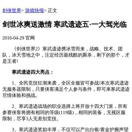
剑侠世界
>
游戏快报
>
正文
剑世冰爽送激情 寒武遗迹五·一大驾光临
2016-04-29
官网
《剑侠世界2》寒武遗迹携冰雪而来，战略、技术、团
队，冰天雪地之中，注定经历最残酷的厮杀，剩下的那个，才
是王者!
寒武遗迹四大亮点：
1、全民竞技狂潮来袭，全区全服皆可参战!本次寒武遗迹
无服务器限制，只要侠客满足个人参与条件，即可来寒武遗迹
尽情体验和挑战。
2、寒武遗迹战场的职业选择上将开放十四大门派，所有
参赛侠客将拥有相同的等级(119级)，相同的装备，无视区服
限制，尽享3人无差别竞技。
3、寒武遗迹奖励丰厚，不仅可以产出白银/黄金护腕声望