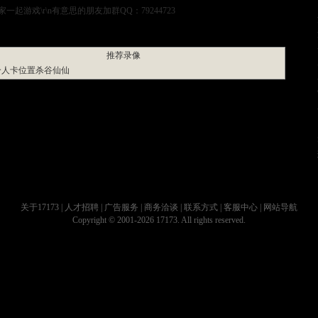
起游戏\r\n有意思的朋友加群QQ：79244723
上一个视频
下一个视频
推荐录像
个人卡位置杀谷仙仙
关于17173
|
人才招聘
|
广告服务
|
商务洽谈
|
联系方式
|
客服中心
|
网站导航
Copyright © 2001-2026 17173. All rights reserved.