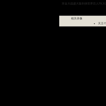
宋金大战盛大版剑侠世界百人PK大家一
相关录像
天王