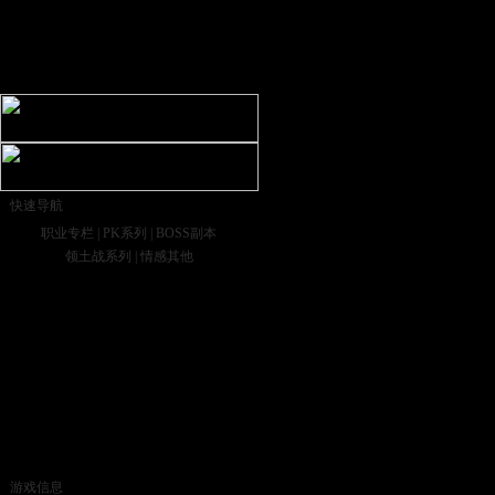
快速导航
职业专栏
|
PK系列
|
BOSS副本
领土战系列
|
情感其他
游戏信息