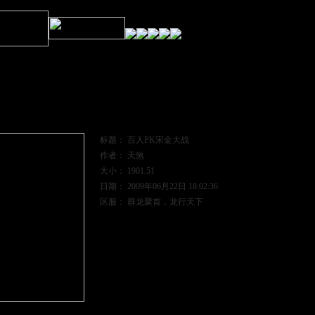
视频
下一个视频
标题： 百人PK宋金大战
作者： 天煞
大小： 1901.51
日期： 2009年06月22日 18:02:36
区服： 群龙聚首，龙行天下
【录像文件下载】
【观看/发表评论】