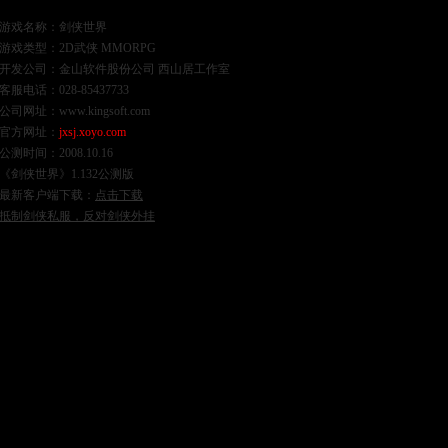
游戏名称：剑侠世界
游戏类型：2D武侠 MMORPG
开发公司：金山软件股份公司 西山居工作室
客服电话：028-85437733
公司网址：
www.kingsoft.com
官方网址：
jxsj.xoyo.com
公测时间：2008.10.16
《剑侠世界》1.132公测版
最新客户端下载：
点击下载
抵制剑侠私服，反对剑侠外挂