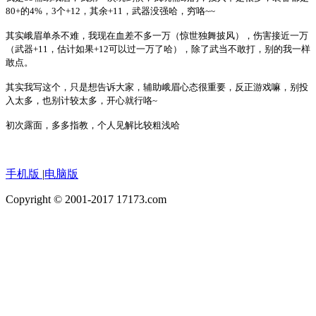
80+的4%，3个+12，其余+11，武器没强哈，穷咯~~
其实峨眉单杀不难，我现在血差不多一万（惊世独舞披风），伤害接近一万
（武器+11，估计如果+12可以过一万了哈），除了武当不敢打，别的我一样
敢点。
其实我写这个，只是想告诉大家，辅助峨眉心态很重要，反正游戏嘛，别投
入太多，也别计较太多，开心就行咯~
初次露面，多多指教，个人见解比较粗浅哈
手机版
|
电脑版
Copyright © 2001-2017 17173.com