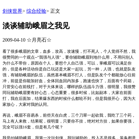
剑侠世界
>
综合经验
>
正文
淡谈辅助峨眉之我见
2009-04-10
☆月亮石☆
看了很多峨眉的文章，血多，攻高，攻速慢，打不死人，个人觉得不然，我
很赞同的一个观点--“我强与人强”，要你辅助峨眉到地什么用，不用问别人
为什么不带你，原因在个人，要想个人自己强，可以，掌峨眉可以满足你
的，但是各种活动你是自己玩还是大家一起玩，另一种，人强，也就是队友
强，有辅助峨眉的队伍，虽然基本峨眉不打人，但是队友个个都能放心往前
冲，前提是你能加好血，全体回血回内加多，跑速也快了，后面有个药箱，
只管安心在前线打，对于大体来说，哪样的队伍战斗力强，很明显，我很赞
同玩辅助峨眉要有好心态，心态重要，很多时候，比如副本，大家在前面
打，我在后面加，结果爆东西的时候什么都轮不到，但是我很开心，因为大
家放心，大家对我的认同。
再说，峨眉不容易杀，前些天在白虎，三个刀翠一起砍我，我吃了三个药，
马上有人来救，结果呢，很明显，只要你不挂，绝对对方挂，如果你要强，
完全可以强16套，但是有几个呢？
我是89辅助峨眉，我第一次玩剑侠，我玩辅助的，投入不是很多，装备都是