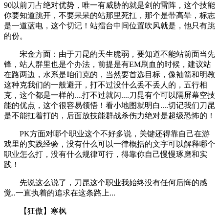
90以前刀占绝对优势，唯一有威胁的就是剑的雷阵，这个技能
你要知道跳开，不要呆呆的站那里死扛，那个是带高晕，标志
是一道蓝电，这个切记！站擂台中间位置吹风就是，他只有跳
的份。
宋金方面：由于刀昆的天生脆弱，要知道不能站前面当先
锋，站人群里也是个办法，前提是有EM刷血的时候，建议站
在路两边，水系是咱们克的，当然要首选目标，像袖箭和明教
这种克我们的一般避开，打不过没什么丢不丢人的，五行相
克，这个都是一样的....打不过就闪....刀昆有个可以隔屏幕空技
能的优点，这个很容易领悟！看小地图就明白....切记我们刀昆
是不能扛着打的，后面放技能群战杀伤力绝对是超级恐怖的！
PK方面对哪个职业这个不好多说，关键还得靠自己在游
戏里的实践经验，没有什么可以一律概括的文字可以解释哪个
职业怎么打，没有什么规律可行，得靠你自己慢慢琢磨和实
践！
先说这么说了，刀昆这个职业我始终没有任何后悔的感
觉..一直执着的追求在这条路上...
【狂傲】寒枫