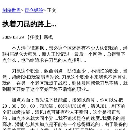
剑侠世界
>
昆仑经验
>
正文
执着刀昆的路上...
2009-03-29
【狂傲】寒枫
本人清心谭寒枫，想必这个区还是有不少人认识我的，蝉
联4届昆仑大师兄，新人王没记过，最后一个网游，总得留下
点什么，也当给追求在刀昆的人点指引....
刀昆这个职业，致命弱点，防低血少，不能扛的职业，当
然，超级RMB玩家另当别论..刀昆这个职业本来我也不是首先
玩的，在另一个老区玩烦了战忍，到体服区感觉刀昆不错，就
到新区开始了这个至始至终不后悔的职业...
加点方面：首先说下技能点，按89以前算，你可以先把
20，30，50，60，70加满，80只能加10点，清风加1，剩下的
全部10级技能，清风1点可能有些人不赞同，这个是很正常
的，加点本来就大同小异....我不追求昆仑的速度..我要求的是
高攻. 潜能点:其实加点是不能有一个总得概论的，由于装备的