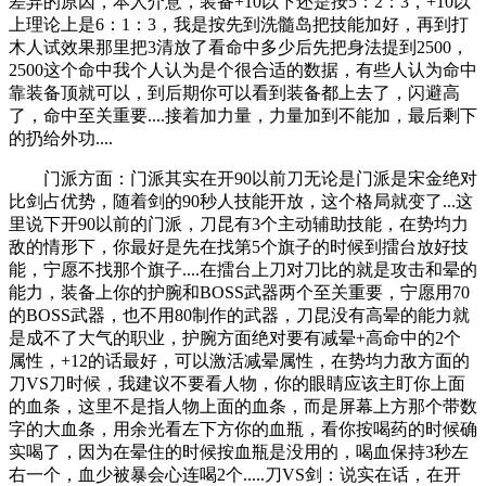
差异的原因，本人介意，装备+10以下还是按5：2：3，+10以
上理论上是6：1：3，我是按先到洗髓岛把技能加好，再到打
木人试效果那里把3清放了看命中多少后先把身法提到2500，
2500这个命中我个人认为是个很合适的数据，有些人认为命中
靠装备顶就可以，到后期你可以看到装备都上去了，闪避高
了，命中至关重要....接着加力量，力量加到不能加，最后剩下
的扔给外功....
门派方面：门派其实在开90以前刀无论是门派是宋金绝对
比剑占优势，随着剑的90秒人技能开放，这个格局就变了...这
里说下开90以前的门派，刀昆有3个主动辅助技能，在势均力
敌的情形下，你最好是先在找第5个旗子的时候到擂台放好技
能，宁愿不找那个旗子....在擂台上刀对刀比的就是攻击和晕的
能力，装备上你的护腕和BOSS武器两个至关重要，宁愿用70
的BOSS武器，也不用80制作的武器，刀昆没有高晕的能力就
是成不了大气的职业，护腕方面绝对要有减晕+高命中的2个
属性，+12的话最好，可以激活减晕属性，在势均力敌方面的
刀VS刀时候，我建议不要看人物，你的眼睛应该主盯你上面
的血条，这里不是指人物上面的血条，而是屏幕上方那个带数
字的大血条，用余光看左下方你的血瓶，看你按喝药的时候确
实喝了，因为在晕住的时候按血瓶是没用的，喝血保持3秒左
右一个，血少被暴会心连喝2个.....刀VS剑：说实在话，在开