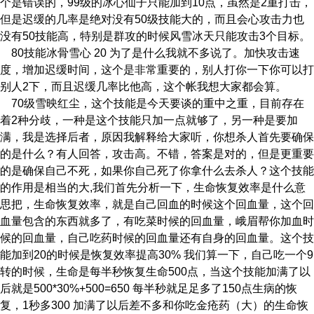
个是错误的，99级的冰心仙子只能加到10点，虽然是2重打击，
但是迟缓的几率是绝对没有50级技能大的，而且会心攻击力也
没有50技能高，特别是群攻的时候风雪冰天只能攻击3个目标。
80技能冰骨雪心 20 为了是什么我就不多说了。加快攻击速
度，增加迟缓时间，这个是非常重要的，别人打你一下你可以打
别人2下，而且迟缓几率比他高，这个帐我想大家都会算。
70级雪映红尘，这个技能是今天要谈的重中之重，目前存在
着2种分歧，一种是这个技能只加一点就够了，另一种是要加
满，我是选择后者，原因我解释给大家听，你想杀人首先要确保
的是什么？有人回答，攻击高。不错，答案是对的，但是更重要
的是确保自己不死，如果你自己死了你拿什么去杀人？这个技能
的作用是相当的大,我们首先分析一下，生命恢复效率是什么意
思把，生命恢复效率，就是自己回血的时候这个回血量，这个回
血量包含的东西就多了，有吃菜时候的回血量，峨眉帮你加血时
候的回血量，自己吃药时候的回血量还有自身的回血量。这个技
能加到20的时候是恢复效率提高30% 我们算一下，自己吃一个9
转的时候，生命是每半秒恢复生命500点，当这个技能加满了以
后就是500*30%+500=650 每半秒就足足多了150点生病的恢
复，1秒多300 加满了以后差不多和你吃金疮药（大）的生命恢