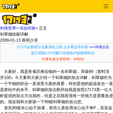
剑侠世界
>
综合经验
>
正文
剑翠烟技能详解
2009-01-13
英明少泽
17173全新积分兑换系统上线 点卡周边等你拿
>>>详情点击
提示登陆17173通行证投稿才能获得积分!
作者本篇文章获得：40积分
大家好，我是朱雀区南岳镇的一名剑翠烟，等级99（暂时没
开100）今天要和大家介绍一下剑翠烟的加点详解，剑翠烟作为
一个平稳的职业一直深受大家的喜爱，特别是他的超远攻击一直
是群站中的杀手。剑翠烟的加点刚开始我是按照17173里一位大
虾提供的加点方法加的，但是之后我发现有一些地方是需要改进
的。现在我和大家谈一下99级剑翠烟的加点把。
首先90级冰心仙子加满，有些人喜欢用冰心仙子单P，其实这