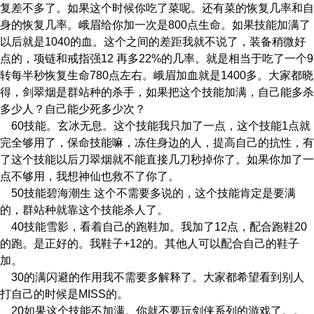
复差不多了。如果这个时候你吃了菜呢。还有菜的恢复几率和自
身的恢复几率。峨眉给你加一次是800点生命。如果技能加满了
以后就是1040的血。这个之间的差距我就不说了，装备稍微好
点的，项链和戒指强12 再多22%的几率。就是相当于吃了一个9
转每半秒恢复生命780点左右。峨眉加血就是1400多。大家都晓
得，剑翠烟是群站种的杀手，如果把这个技能加满，自己能多杀
多少人？自己能少死多少次？
60技能。玄冰无息。这个技能我只加了一点，这个技能1点就
完全够用了，保命技能嘛，冻住身边的人，提高自己的抗性，有
了这个技能以后刀翠烟就不能直接几刀秒掉你了。如果你加了一
点不够用，我想神仙也救不了你了。
50技能碧海潮生 这个不需要多说的，这个技能肯定是要满
的，群站种就靠这个技能杀人了。
40技能雪影，看着自己的跑鞋加。我加了12点，配合跑鞋20
的跑。是正好的。我鞋子+12的。其他人可以配合自己的鞋子
加。
30的满闪避的作用我不需要多解释了。大家都希望看到别人
打自己的时候是MISS的。
20如果这个技能不加满。你就不要玩剑侠系列的游戏了。。