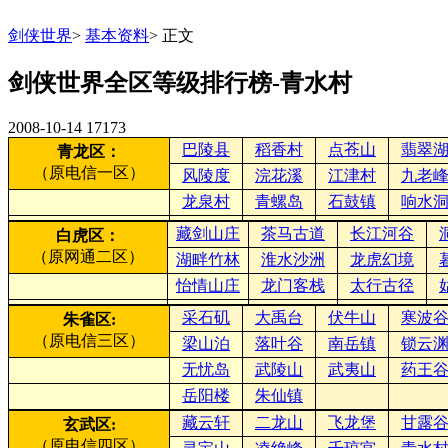
剑侠世界
>
基本资料
>
正文
剑侠世界全区等级排行榜-青水村
2008-10-14
17173
巴陵县
稻香村
点苍山
翡翠
青龙区：
（原电信一区）
风陵度
浣花溪
江津村
九老
龙泉村
青螺岛
石鼓镇
响水
藏剑山庄
茶马古道
长江河谷
白虎区：
（原网通二区）
湖畔竹林
淮水沙洲
龙虎幻境
怡情山庄
龙门客栈
太行古径
采石矶
大禹台
伏牛山
寒波
朱雀区:
（原电信三区）
梁山泊
落叶谷
南岳镇
锁云
无忧岛
武陵山
武夷山
药王
岳阳楼
朱仙镇
藏云轩
二龙山
飞龙堡
甘露
玄武区:
（原电信四区）