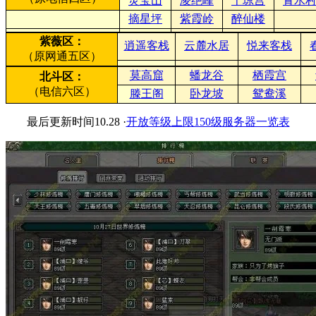
灵宝山
凌绝峰
千琼宫
青水
摘星坪
紫霞岭
醉仙楼
紫薇区：
逍遥客栈
云麓水居
悦来客栈
（原网通五区）
莫高窟
蟠龙谷
栖霞宫
北斗区：
（电信六区）
滕王阁
卧龙坡
鸳鸯溪
最后更新时间10.28 ·
开放等级上限150级服务器一览表