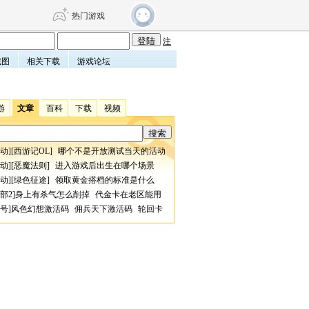
热门游戏
注
截图
相关下载
游戏论坛
DNF
传奇4
游
文章
百科
下载
视频
剑网3旗舰版
新天龙八部
动
][
西游记OL
]
哪个不是开放测试当天的活动
自由
诛仙世界
仙剑世界
动
][
恶魔法则
]
进入游戏后出生在哪个场景
动
][
绿色征途
]
领取黄金搭档的标准是什么
部2
]
身上有杀气怎么削掉
代金卡在老区能用
号
]
风色幻想激活码
佣兵天下激活码
轮回卡