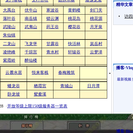
龙门客栈
太行古径
姑苏水榭
雁荡龙湫
精华文章
大禹台
伏牛山
寒波谷
黄鹤楼
剑门关
访四
落叶谷
南岳镇
锁云渊
桃花岛
桃花源
武陵山
武夷山
药王谷
樱花谷
月牙泉
朱仙镇
二龙山
飞龙堡
甘露谷
快活林
岚岳村
凌绝峰
千琼宫
青水村
轩辕谷
云梦泽
紫霞岭
醉仙楼
播客·Vlo
云麓水居
悦来客栈
春梅雅筑
最新视频
蟠龙谷
栖霞宫
青城山
日月潭
卧龙坡
鸳鸯溪
8 ·
开放等级上限150级服务器一览表
博客·Blo