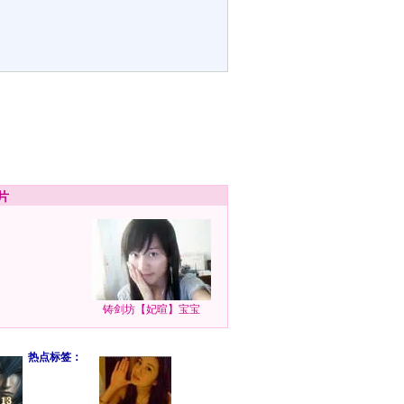
片
铸剑坊【妃暄】宝宝
热点标签：