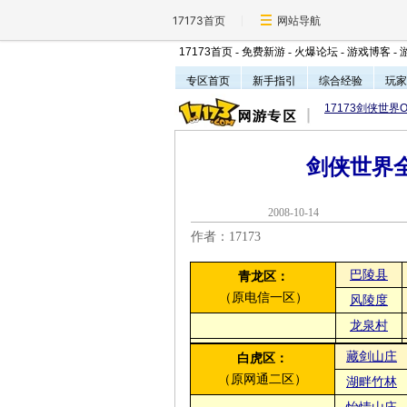
17173首页
网站导航
17173首页
-
免费新游
-
火爆论坛
-
游戏博客
-
专区首页
新手指引
综合经验
玩家
17173剑侠世界O
剑侠世界
2008-10-1
作者：17173
巴陵县
青龙区：
（原电信一区）
风陵度
龙泉村
藏剑山庄
白虎区：
（原网通二区）
湖畔竹林