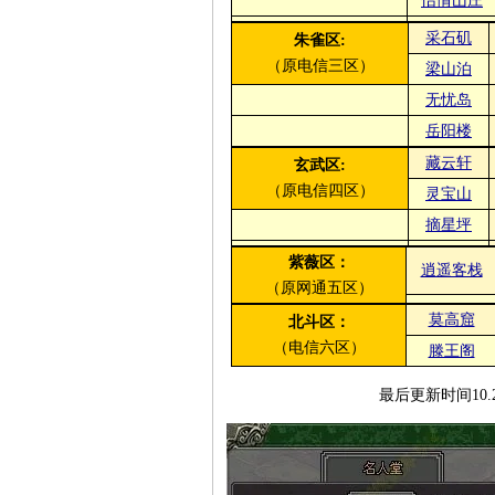
怡情山庄
采石矶
朱雀区:
（原电信三区）
梁山泊
无忧岛
岳阳楼
藏云轩
玄武区:
（原电信四区）
灵宝山
摘星坪
紫薇区：
逍遥客栈
（原网通五区）
莫高窟
北斗区：
（电信六区）
滕王阁
最后更新时间10.2