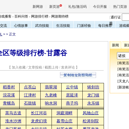
新网游
新页游
礼包/激活码
今日开服
热门页游
游戏播客
-
百科问答
-
网游排行榜
-
网游期待榜
|
通行证
册
交流
心情故事
武功技能
生活技能
门派经验
每日推荐
游戏
L
>
> 正文
魔兽
新闻
新
全区等级排行榜-甘露谷
天堂
[
有奖活
4 【
加入收藏
/
文章投稿
/
截图上传
/
发表评论
】
王权与
[
有奖活
[
有奖活
[
天龙八
稻香村
点苍山
翡翠湖
云中镇
铸剑坊
[
新游账
浣花溪
江津村
九老峰
居延泽
龙门镇
青螺岛
石鼓镇
响水洞
燕子坞
永乐镇
茶马古道
长江河谷
洞庭湖畔
风驰山庄
淮水沙洲
龙虎幻境
暮雪山庄
松涛别院