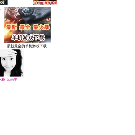
：
最新最全的单机游戏下载
水榭-蓝雨宁