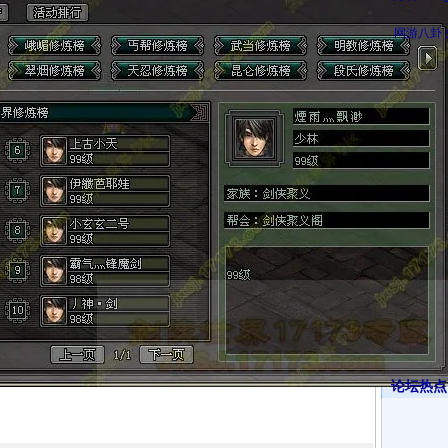
网游八卦
论坛热点·