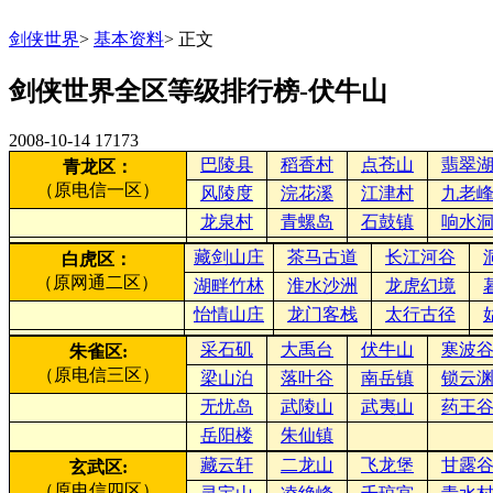
剑侠世界
>
基本资料
>
正文
剑侠世界全区等级排行榜-伏牛山
2008-10-14
17173
巴陵县
稻香村
点苍山
翡翠
青龙区：
（原电信一区）
风陵度
浣花溪
江津村
九老
龙泉村
青螺岛
石鼓镇
响水
藏剑山庄
茶马古道
长江河谷
白虎区：
（原网通二区）
湖畔竹林
淮水沙洲
龙虎幻境
怡情山庄
龙门客栈
太行古径
采石矶
大禹台
伏牛山
寒波
朱雀区:
（原电信三区）
梁山泊
落叶谷
南岳镇
锁云
无忧岛
武陵山
武夷山
药王
岳阳楼
朱仙镇
藏云轩
二龙山
飞龙堡
甘露
玄武区:
（原电信四区）