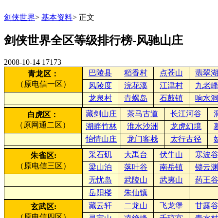
剑侠世界
>
基本资料
>
正文
剑侠世界全区等级排行榜-风驰山庄
2008-10-14
17173
巴陵县
稻香村
点苍山
翡翠
青龙区：
（原电信一区）
风陵度
浣花溪
江津村
九老
龙泉村
青螺岛
石鼓镇
响水
藏剑山庄
茶马古道
长江河谷
白虎区：
（原网通二区）
湖畔竹林
淮水沙洲
龙虎幻境
怡情山庄
龙门客栈
太行古径
采石矶
大禹台
伏牛山
寒波
朱雀区:
（原电信三区）
梁山泊
落叶谷
南岳镇
锁云
无忧岛
武陵山
武夷山
药王
岳阳楼
朱仙镇
藏云轩
二龙山
飞龙堡
甘露
玄武区:
（原电信四区）