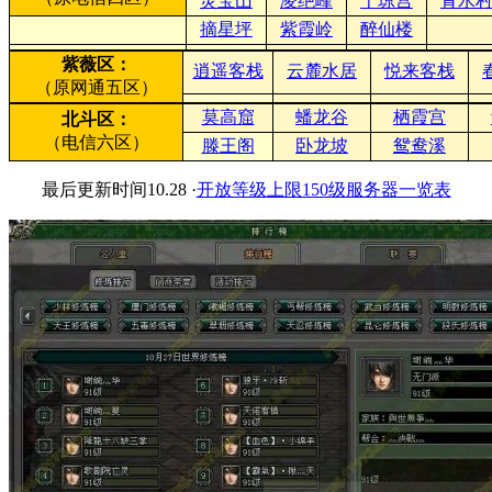
灵宝山
凌绝峰
千琼宫
青水
摘星坪
紫霞岭
醉仙楼
紫薇区：
逍遥客栈
云麓水居
悦来客栈
（原网通五区）
莫高窟
蟠龙谷
栖霞宫
北斗区：
（电信六区）
滕王阁
卧龙坡
鸳鸯溪
最后更新时间10.28 ·
开放等级上限150级服务器一览表