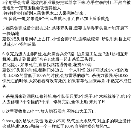
2个射手会击退,远攻的职业最好把武器拿下来.赤手空拳的打..不然当被
击退出一定范围怪会攻击其他人
,往往经常打断别人采集枫木..3人采完换过来..
PS:多说一句,如果是6个气武当就不用了,自己加上盾采就是.
5.都采集完成后全部去D处,杀喽罗头目,需要击杀喽罗头目才能开启下
一块场地..
建议:把头目引到桥上去打..小怪会狮子吼,连续放眩晕 所以引到桥上可
以减少小怪的眩晕
6.杀完后进入山洞E处,在此需要兵分2路. 边杀监工边走.2边1起相互开
机关,1路走到最后汇合在F.然后一起击杀监工头领..
在此提示:如果死亡,直接找路路通传送,花费500两...
建议:打头领的时候,都到门外边去,一个人引怪.这样可以减少小怪的攻
击..BOSS的雪低于100W的时候,会放雷系的怒气..杀伤力很强,等BOSS
快死亡的时候,大家看看有没有死的,如果有等他回来再杀.不然完不成任
务
7.杀完后来到洞尾G,修补船.每个队伍只要3个绳子3个木板就够了.给1个
人去修理.3个引怪的3个采. 修补完后,全体上船.来到了H
8.这里要收集20个**.放入切石器内,召唤出大工匠I..
9.boss,用的是战忍攻击.攻击力不高.怒气是火系怒气.对血多的职业没什
么威胁.此BOSS和前一个一样低于100W血的时候会放怒气..