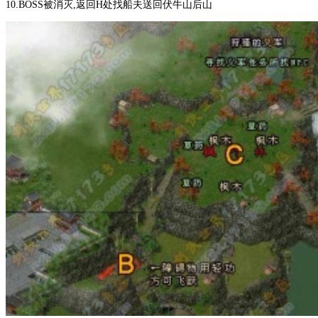
10.BOSS被消灭,返回H处找船夫送回伏牛山后山