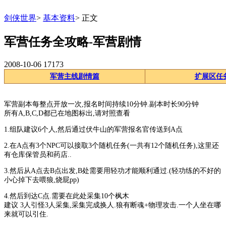
剑侠世界
>
基本资料
>
正文
军营任务全攻略-军营剧情
2008-10-06
17173
军营主线剧情篇
扩展区任
军营副本每整点开放一次,报名时间持续10分钟.副本时长90分钟
所有A,B,C,D都已在地图标出,请对照查看
1.组队建议6个人,然后通过伏牛山的军营报名官传送到A点
2.在A点有3个NPC可以接取3个随机任务(一共有12个随机任务),这里还
有仓库保管员和药店..
3.然后从A点去B点出发,B处需要用轻功才能顺利通过.(轻功练的不好的
小心掉下去喂狼,烧屁pp)
4.然后到达C点.需要在此处采集10个枫木
建议 3人引怪3人采集,采集完成换人.狼有断魂+物理攻击.一个人坐在哪
来就可以引住.