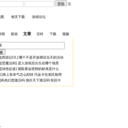
注
截图
相关下载
游戏论坛
文章
新闻
新游
百科
下载
视频
][
西游记OL
]
哪个不是开放测试当天的活动
][
恶魔法则
]
进入游戏后出生在哪个场景
][
绿色征途
]
领取黄金搭档的标准是什么
2
]
身上有杀气怎么削掉
代金卡在老区能用
]
风色幻想激活码
佣兵天下激活码
轮回卡
章