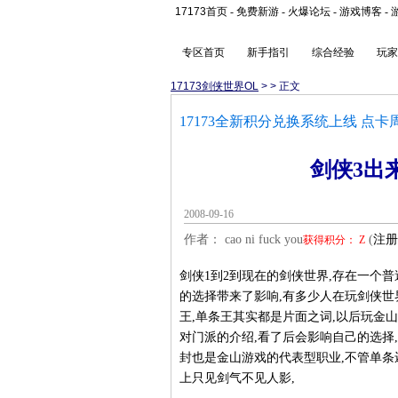
17173首页
-
免费新游
-
火爆论坛
-
游戏博客
-
专区首页
新手指引
综合经验
玩家
17173剑侠世界OL
>
> 正文
17173全新积分兑换系统上线 点卡
剑侠3出
2008-09-16
作者： cao ni fuck you
(
注册
获得积分：
Z
剑侠1到2到现在的剑侠世界,存在一个普
的选择带来了影响,有多少人在玩剑侠世
王,单条王其实都是片面之词,以后玩金
对门派的介绍,看了后会影响自己的选择
封也是金山游戏的代表型职业,不管单条
上只见剑气不见人影,