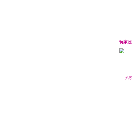
玩家照
姑苏