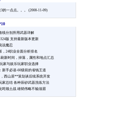
侠3的一点点。。。
(2008-11-09)
10
业路线分别所用武器详解
324版 支持最新版本更新
说说魔忍
派，24职业全面分析排名
SS刷新时间，掉落，属性和地点汇总
B玩家与娱乐玩家职业选择
：新手必读-60级前的省钱王道
阁，西山居**策划谈后续系统开发
玩家总结 各种辰砂武器洗练方法
叱咤领土战 雄韬伟略不输须眉