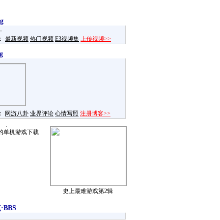
g
：
最新视频
热门视频
E3视频集
上传视频>>
g
：
网游八卦
业界评论
心情写照
注册博客>>
的单机游戏下载
史上最难游戏第2辑
·BBS