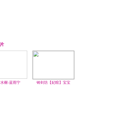
片
水榭-蓝雨宁
铸剑坊【妃暄】宝宝