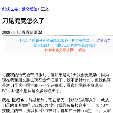
剑侠世界
>
昆仑经验
>
正文
刀昆究竟怎么了
2008-09-12
嘎嘎珍夏溜
17173全新积分兑换系统上线 点卡周边等你拿
>>>详情点击
提示登陆17173通行证投稿才能获得积分!
作者本篇文章获得：0积分
可能我的语气会带点激动，但如果是前2天我会更激动，因为
现在我和朋友跑去玩征途怀旧版了，我不是针对JS，但我也算
是对刀昆这一国宝职业一个评价吧，看官们觉得不爽尽管
BT，我也不想从这么多弱点出手。
我在1区稻乡，前期是剑，现在是刀。我想想从哪入手，就从
刀昆的血开始吧，93级6力4外（我靠装备拉命中），吃了3本
技能点的书，所以多出3点技能，都加在开神（4点）上。大家