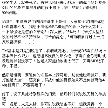
好的牛人，就叠死了。再把话说回来，战场上的战斗到处都是
剑明的50JN在飘群斗的时候不碰上，难！结论2：碰剑明，
90%倒地
陷阱T，要是叠好了的陷阱基本上是倒，人家加个定陷阱你想
回血都来不及。我想不痛这样BT和无挡的职业为什么克土，
土不够惨还是怎的？结论3：踩大便，95%死！（谁打大型战
役的时候不经常猜到屎，可怜的昆仑，5当顶着盾踩过去一点
反映都没有。。。）
TM基本是刀昆别说惹了，看着就跑吧，由于现在5毒在战场上
基本没什么威力，也感谢JS没做的那么绝。掌毒在叠你毒时被
发现跑掉就没事了！他老人家起始攻击太低了，刀毒MD绝了
种，不提。
然后是锤明，要追你的话基本上骑马逃。别被他碰着就好。要
打他是大血牛，还克你，群战中他的目标如果不是你就离他4-
6格距离打，不要再近了！
好了，说了几处特别压抑的门派，然后我们就说说刀昆的单挑
吧
可一说是，人见人秒。你可以说我装备不好，但我觉得一个