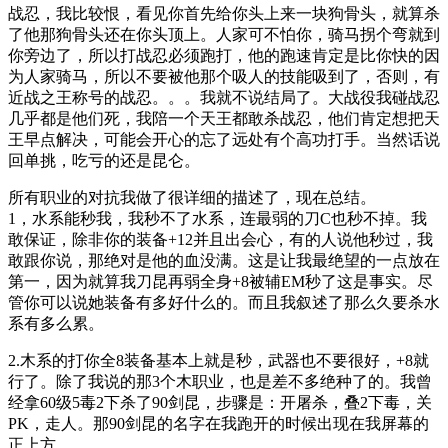
战忍，我比较恨，看见你首先给你头上来一块狗骨头，就算杀
了他那狗骨头还在你头顶上。人家可不怕你，骑马拐个弯就到
你旁边了，所以打战忍必须跑打，他的跑速肯定是比你快的因
为人家骑马，所以不要被他那个吸人的技能吸到了，否则，有
近战之王称号的战忍。。。我就不说结局了。大战役我碰战忍
几乎都是他们死，我陪一个天王都敢杀战忍，他们肯定想把天
王早点解决，可能会开心的忘了远处有个高功打手。当然话说
回单挑，吃亏的还是昆仑。
所有职业的对抗我做了很详细的描述了，现在总结。
1，水系能秒我，我秒不了水系，连最弱的刀C也秒不掉。我
敢保证，除非你的装备+12并且出会心，有的人说他秒过，我
敢跟你说，那绝对是他的血没满。这是让我最绝望的一点放在
第一，因为就算我刀昆再弱全身+8被辅EM秒了这是事实。尽
管你可以说她装备有多好什么的。而且我叙述了那么久要杀水
系有多么累。
2.木系的打你全8装备基本上就是秒，武器也不要很好，+8就
行了。除了我说的那3个木职业，也是差不多绝种了的。我曾
经拿60级5毒2下杀了90剑昆，步骤是：开屠杀，叠2下毒，关
PK，走人。那90剑昆的名字在我跑开的时候出现在我屏幕的
正上方。。。