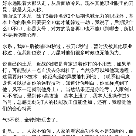
好永远跟着大部队走，从后面放冷风。现在其他职业眼里的刀
昆，就是人见人秒。
前面说了木系，除了5毒锤名这2个后期也喊无力的职业外，基
本上你的装备只要要全10套才能躲过一劫，我说了，后期没什
么LJ不LJ，都是大号，对方的装备再LJ也不能LJ到哪去，所以
不要抱侥幸心理。
水系，我90+后被辅EM秒过，被刀C秒过，暂时没被其他职业
秒过，但我刚也说了，刀昆对他们很多时候也无能为力。
说自己的土系，近战的剑5是肯定追着你打的不用想，如果单
打，可能别人一点血没去你就挂了，当然你可以和他玩远程，
这需要好CS技术，你距离远的风要能打到他，（联系祖玛魔
龙也可以提高你的远程技巧，知道让你明白，你鼠标点到了
他，风不一定就刮他身上）。当然结果还是你吃亏，人家剑5
可不省油，晕到你+高攻速，基本上没了，我本人没操作过5
当号，总感觉剑5打人的技能攻击值能叠加，还有，我感觉他
们的会心特高！
气5不说，全转剑5玩去了。
剑昆。。。人家不怕你，人家的看家高功本领不是50级的，而