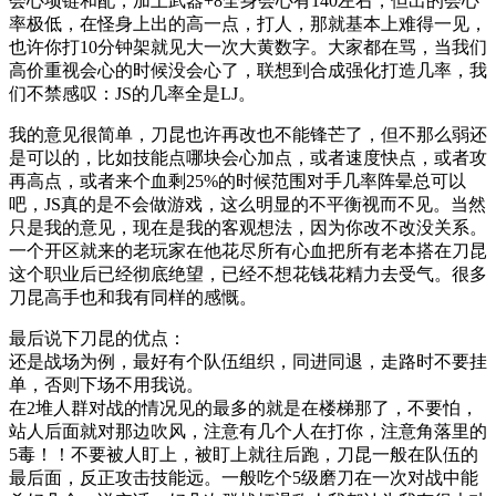
会心项链和配，加上武器+8全身会心有140左右，但出的会心
率极低，在怪身上出的高一点，打人，那就基本上难得一见，
也许你打10分钟架就见大一次大黄数字。大家都在骂，当我们
高价重视会心的时候没会心了，联想到合成强化打造几率，我
们不禁感叹：JS的几率全是LJ。
我的意见很简单，刀昆也许再改也不能锋芒了，但不那么弱还
是可以的，比如技能点哪块会心加点，或者速度快点，或者攻
再高点，或者来个血剩25%的时候范围对手几率阵晕总可以
吧，JS真的是不会做游戏，这么明显的不平衡视而不见。当然
只是我的意见，现在是我的客观想法，因为你改不改没关系。
一个开区就来的老玩家在他花尽所有心血把所有老本搭在刀昆
这个职业后已经彻底绝望，已经不想花钱花精力去受气。很多
刀昆高手也和我有同样的感慨。
最后说下刀昆的优点：
还是战场为例，最好有个队伍组织，同进同退，走路时不要挂
单，否则下场不用我说。
在2堆人群对战的情况见的最多的就是在楼梯那了，不要怕，
站人后面就对那边吹风，注意有几个人在打你，注意角落里的
5毒！！不要被人盯上，被盯上就往后跑，刀昆一般在队伍的
最后面，反正攻击技能远。一般吃个5级磨刀在一次对战中能