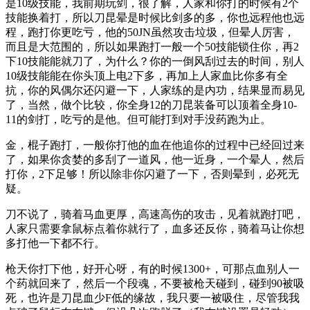
是10级技能，我前期玩剑，很了解，人家和你打的时候有2个
技能换着打，所以刀昆晕是时候比剑多的多，你也远程他也远
程，跑打你更吃亏，他的50JN虽然攻击垃圾，但晕人厉害，
而且是大范围的，所以如果跑打一般一个50技能锁住你，再2
下10技能能就刀了，为什么？你的一倒风刮过去的时间，别人
10级技能能在你头顶上电2下多，再加上人家血比你多有全
抗，你的风偶尔还闪避一下，人家练的是内功，结果显而易见
了，当然，做个比较，你全身12的刀昆装备可以顶着全身10-
11的剑打，吃亏的是他。但可能打到对手没药跑为止。
金，棍子跑打，一般你打他的血在他追你的过程中已经回过来
了，如果你贪婪的多刮了一道风，他一近身，一个晕人，然后
打你，2下足够！所以除非你闪避了一下，否则晕到，必死无
疑。
刀不说了，骑着马血更厚，高速高伤的攻击，见着就跑打吧，
人家只需要拿鼠标点着你就行了，血多还反你，骑着马让你想
多打他一下都不行。
枪天你打下他，好开心呀，有的时候1300+，可那点血别人一
个药就回来了，然后一个段魂，不要被枪天碰到，碰到90被吸
死，也许是刀昆血少F低的缘故，我只要一被吸住，尽管我我