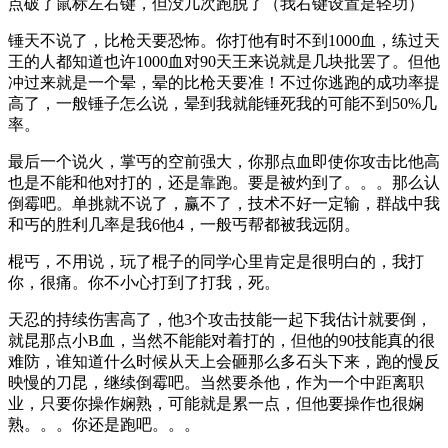
点破了鼠标左右键，但没几次跑脱了（我右键设置是轻功）
锤天不说了，比枪天要恐怖。你打他有时不到1000血，练过天
王的人都知道也许1000血对90天王来说就是几块批罢了。但他
冲过来就是一个晕，晕的比枪天要准！不过你逃跑的成功率提
高了，一般锤子怎么说，晕到我就能锤死我的可能不到50%几
率。
最后一个说火，掌丐的空前强大，你那点血即使你攻击比他高
也是不能和他对打的，还是靠跑。要是被灼到了。。。那么认
倒霉吧。单挑就不说了，赢不了，技术不好一定输，群战中我
和丐的胜利几率是我6他4，一般丐帮都被我远阴。
棍丐，不用说，玩了棍子的同学心里肯定是很明白的，我打
你，很痛。你不小心打到了打我，死。
天忍的持续伤害高了，他3个攻击技能一起下我估计就要倒，
就昆那点小B血，当然不能能对着打的，但他的90技能真的很
难防，谁知道什么时候从天上会砸那么多石头下来，跑的慢反
映慢的刀昆，继续倒霉吧。当然要杀他，作为一个中距离职
业，只要你操作娴熟，可能就是累一点，但他要操作也很娴
熟。。。你还是跑吧。。。