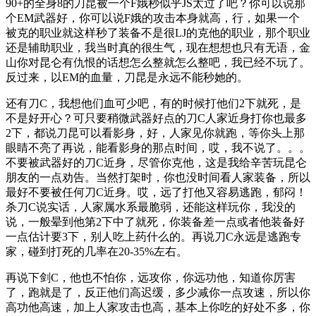
90+的全身8的刀昆被一个F娥秒似乎JS太过了吧？你可以说那
个EM武器好，你可以说F娥的攻击本身就高，行，如果一个
被克的职业就这样秒了装备不是很LJ的克他的职业，那个职业
还是辅助职业，我当时真的很生气，现在想想也只有无语，金
山你对昆仑有仇恨的话想怎么整就怎么整吧，我已经不玩了。
反过来，以EM的血量，刀昆是永远不能秒她的。
还有刀C，我想他们血可少吧，有的时候打他们2下就死，是
不是好开心？可只要稍微武器好点的刀C人家近身打你也最多
2下，都说刀昆可以看影身，好，人家见你就跑，等你头上那
眼睛不亮了再说，能看影身的那点时间，哎，我不说了。。。
不要被武器好的刀C近身，尽管你克他，这是我给辛苦玩昆仑
朋友的一点劝告。当然打架时，你也没时间看人家装备，所以
最好不要被任何刀C近身。哎，远了打他又容易逃跑，郁闷！
杀刀C说实话，人家属水系最脆弱，还能这样玩你，我没的
说，一般晕到他第2下中了就死，你装备差一点或者他装备好
一点估计要3下，别人吃上药什么的。再说刀C永远是逃跑专
家，碰到打死的几率在20-35%左右。
再说下剑C，他也不怕你，远攻你，你远功他，知道你厉害
了，跑就是了，反正他们高迟缓，多少减你一点攻速，所以你
高功他高速，加上人家攻击也高，基本上你吃的好处不多，你