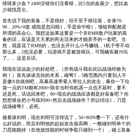
猜猜多少血？2400没错你们没看错，比5当的血最少，想比血
少就找昆仑。
首先说下我的装备，不是很好，但不至于很垃圾，全身70-
90，20%+8套 戒指是忽闪暗1，手是命中暗1，项链和配都是
所谓的高会心。我想这如果这要是一个非RMB散户玩家的装
备的话，应该是天天累的死去活来的才能弄齐的一套吧。当
然，我是花了RMB的，也没去开什么小号赚钱，1机子带不动
那么多，2也没必要，玩游戏不是被游戏玩，可我确实被JS玩
了。。这是后话。
我现在说说血少的好处吧，（所有战斗我在此以战场经验为
例！）首先谈谈克你的木系，碰弩T，5格范围内只要别人不
是傻X你就倒吧，高暴高速带晕人带拉人的攻击，暴你一下垃
圾一点的TM都有2000+除非当时你机器一点也不延时，要不
还是死，话说回来吧，90+现在的战场应该都是好装备吧？你
想想谁会把小号练到90+然后去战场操作？所以结论1，刀昆
战场碰弩T，必死。
接着谈剑明，现在剑明可没得说了，50+90JN叠一下，还有什
么好说的，而且剑明他的起始攻击值高啊，一般碰剑明单个的
刀昆能跑掉（在他放技能的时候争取只碰到一个），碰上装备