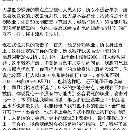
刀昆血少裸奔的弱点注定他们人见人秒，所以不适合单挑，建
议喜欢昆仑的朋友去玩剑昆，比刀昆不容易死，我觉得是个控
制职业，先是50技能眩晕（范围大，容易打到人）50技能对我
来说就是眩晕的，杀的主要靠10级技剑昆的10级技能和别的门
派不一样，属主流攻击技能。
现在我说刀昆的攻击了，首先，他是外功职业，所以身法要
上，这样注定减了你的攻击，所以我花钱买高命中暗1的手，
高忽闪暗2的戒指，6力4外，由于命中没到2000，打人经常闪
避，这个我不埋怨，毕竟是自己不加身法的问题，我想刀昆就
攻击那点优点了，你再把力量上的点放身法上真的没戏了，你
说他攻高，打人就1000+水系最好能打1400+，暴水系不到
2100（+9的20%90级刀），也就这样吧，还不能保证每次命
中。而且出招速度不说了，90级的技能会好点，先现在不如50
技能。你说昆仑一个没有防守能力那么容易死的职业，攻击对
比一下，木系能让我瞬间回城，那么多职业基本上2下搞定甚
至水系也来欺负我，我能秒谁？我打血不多的职业3下全中最
好其中一下出会心，他基本上会死？我不能保证我打的到他3
下，人是活的，会跑。更不能保证3下都命中。最不能保证3下
出一下会心，以前我绝对会心JS是挑的不错的。好，我买了高