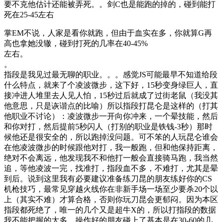
要不克他估计还能被弄死。。剑C也是能跑的掉的，碰到能打
死在25-45左右
掌EM不说，人家是看你就跑，但由于血实在多，你就算G再
高也拿她没辙，碰到打死的几率在40-45%
左右。
。
指段是我见过最无聊的职业。。。感觉JS可能最早不知道给段
什么特点，就来了个凌波微步，这下好，15秒变身绿巨人，直
接冲进人堆里去人见人怕，15秒过后就成了过街老鼠（我没其
他意思，只是诙谐点的比喻）所以指段打昆仑是这样的（打其
他职业不讨论）：凌波微步一开向你冲来，一个晕技能，然后
和你对打，然后提前5秒闪人（打别的职业是铁钱-3秒）那时
候他还是很安全的，所以跑掉没问题。可不笨的人玩昆仑谁会
在他凌波微步的时候跟他对打，我一般跑，但和他保持距离，
绝对不会离远，他发现我不和他打一般会直接骑马跑，我当然
追，等他凌波一完，找准打，指段血不多，不难打，尤其是晕
到后。说到这里我有必要建议准备练刀昆的朋友练好你的CS
机枪技巧，最常见穿越火线你在非新手场一场至少要杀20个以
上（其实不难）才算合格，否则你玩刀昆会更郁闷。因为本区
指段都死绝了，唯一的几个又是超牛X的，所以打指段的数据
我不能把握的太多，操作好的朋友碰上了基本是在30-60的几