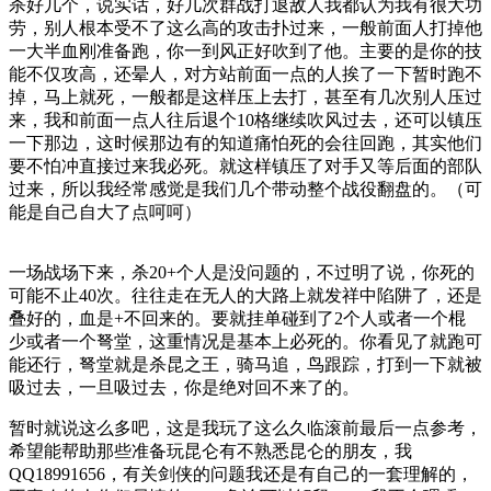
杀好几个，说实话，好几次群战打退敌人我都认为我有很大功
劳，别人根本受不了这么高的攻击扑过来，一般前面人打掉他
一大半血刚准备跑，你一到风正好吹到了他。主要的是你的技
能不仅攻高，还晕人，对方站前面一点的人挨了一下暂时跑不
掉，马上就死，一般都是这样压上去打，甚至有几次别人压过
来，我和前面一点人往后退个10格继续吹风过去，还可以镇压
一下那边，这时候那边有的知道痛怕死的会往回跑，其实他们
要不怕冲直接过来我必死。就这样镇压了对手又等后面的部队
过来，所以我经常感觉是我们几个带动整个战役翻盘的。（可
能是自己自大了点呵呵）
一场战场下来，杀20+个人是没问题的，不过明了说，你死的
可能不止40次。往往走在无人的大路上就发祥中陷阱了，还是
叠好的，血是+不回来的。要就挂单碰到了2个人或者一个棍
少或者一个弩堂，这重情况是基本上必死的。你看见了就跑可
能还行，弩堂就是杀昆之王，骑马追，鸟跟踪，打到一下就被
吸过去，一旦吸过去，你是绝对回不来了的。
暂时就说这么多吧，这是我玩了这么久临滚前最后一点参考，
希望能帮助那些准备玩昆仑有不熟悉昆仑的朋友，我
QQ18991656，有关剑侠的问题我还是有自己的一套理解的，