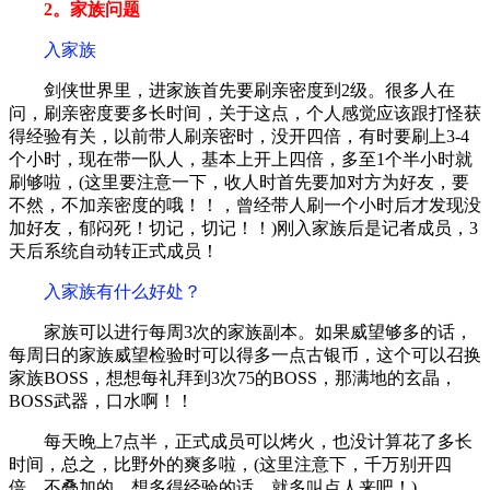
2。家族问题
入家族
剑侠世界里，进家族首先要刷亲密度到2级。很多人在
问，刷亲密度要多长时间，关于这点，个人感觉应该跟打怪获
得经验有关，以前带人刷亲密时，没开四倍，有时要刷上3-4
个小时，现在带一队人，基本上开上四倍，多至1个半小时就
刷够啦，(这里要注意一下，收人时首先要加对方为好友，要
不然，不加亲密度的哦！！，曾经带人刷一个小时后才发现没
加好友，郁闷死！切记，切记！！)刚入家族后是记者成员，3
天后系统自动转正式成员！
入家族有什么好处？
家族可以进行每周3次的家族副本。如果威望够多的话，
每周日的家族威望检验时可以得多一点古银币，这个可以召换
家族BOSS，想想每礼拜到3次75的BOSS，那满地的玄晶，
BOSS武器，口水啊！！
每天晚上7点半，正式成员可以烤火，也没计算花了多长
时间，总之，比野外的爽多啦，(这里注意下，千万别开四
倍，不叠加的，想多得经验的话，就多叫点人来吧！)