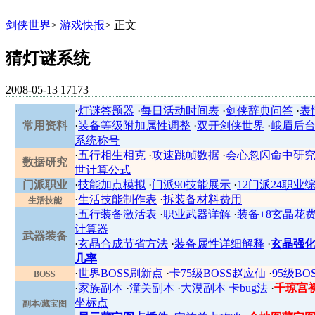
剑侠世界
>
游戏快报
>
正文
猜灯谜系统
2008-05-13
17173
·
灯谜答题器
·
每日活动时间表
·
剑侠辞典问答
·
表
常用资料
·
装备等级附加属性调整
·
双开剑侠世界
·
峨眉后
系统称号
·
五行相生相克
·
攻速跳帧数据
·
会心忽闪命中研
数据研究
世计算公式
门派职业
·
技能加点模拟
·
门派90技能展示
·
12门派24职业
·
生活技能制作表
·
拆装备材料费用
生活技能
·
五行装备激活表
·
职业武器详解
·
装备+8玄晶花
计算器
武器装备
·
玄晶合成节省方法
·
装备属性详细解释
·
玄晶强化
几率
·
世界BOSS刷新点
·
卡75级BOSS赵应仙
·
95级BO
BOSS
·
家族副本
·
潼关副本
·
大漠副本
卡bug法
·
千琼宫
坐标点
副本/藏宝图