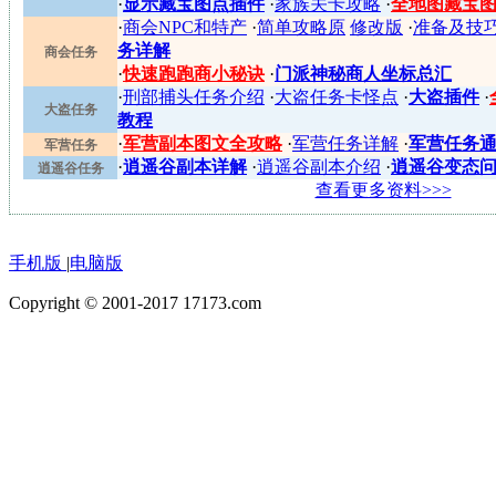
·
显示藏宝图点插件
·
家族关卡攻略
·
全地图藏宝
·
商会NPC和特产
·
简单攻略原
修改版
·
准备及技
务详解
商会任务
·
快速跑跑商小秘诀
·
门派神秘商人坐标总汇
·
刑部捕头任务介绍
·
大盗任务卡怪点
·
大盗插件
·
大盗任务
教程
·
军营副本图文全攻略
·
军营任务详解
·
军营任务
军营任务
·
逍遥谷副本详解
·
逍遥谷副本介绍
·
逍遥谷变态
逍遥谷任务
查看更多资料>>>
手机版
|
电脑版
Copyright © 2001-2017 17173.com